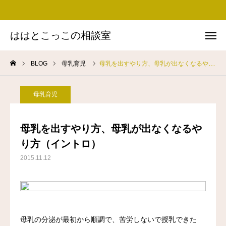
ははとこっこの相談室
ははとこっこの相談室
BLOG
母乳育児
母乳を出すやり方、母乳が出なくなるやり方（イントロ）
お問い合わせ
Instagram
Facebook
友だち追加
母乳育児
思い・ミッション
母乳を出すやり方、母乳が出なくなるや
り方（イントロ）
プロフィール
2015.11.12
実績
BLOG
講演依頼
母乳の分泌が最初から順調で、苦労しないで授乳できた