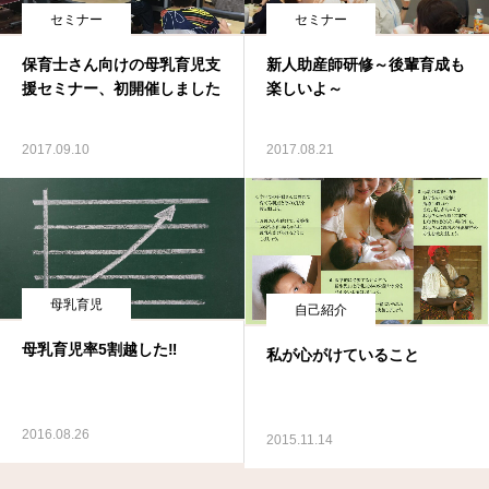
セミナー
セミナー
保育士さん向けの母乳育児支
新人助産師研修～後輩育成も
援セミナー、初開催しました
楽しいよ～
2017.09.10
2017.08.21
母乳育児
自己紹介
母乳育児率5割越した‼️
私が心がけていること
2016.08.26
2015.11.14