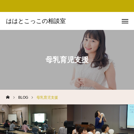
ははとこっこの相談室
ははとこっこの相談室
お問い合わせ
Instagram
Facebook
友だち追加
母乳育児支援
思い・ミッション
プロフィール
BLOG
母乳育児支援
実績
BLOG
講演依頼