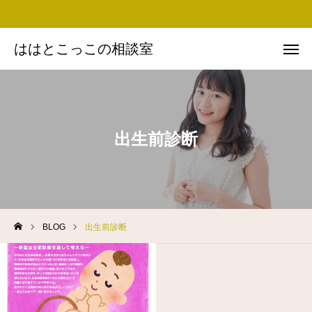
ははとこっこの相談室
ははとこっこの相談室
お問い合わせ
Instagram
Facebook
友だち追加
出生前診断
思い・ミッション
プロフィール
BLOG
出生前診断
実績
BLOG
講演依頼