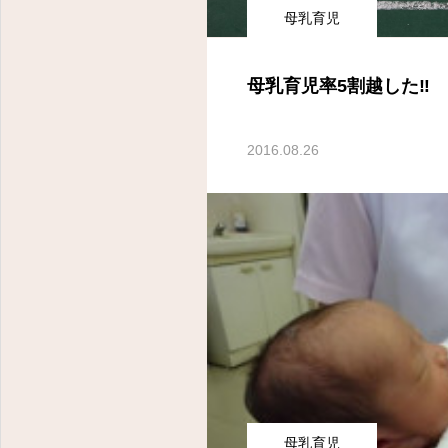
母乳育児
母乳育児率5割越した‼️
2016.08.26
母乳育児