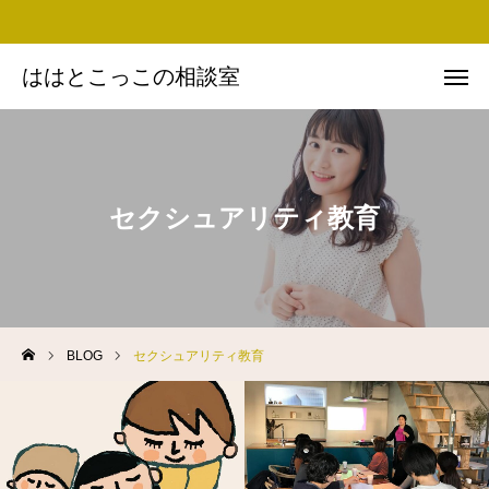
ははとこっこの相談室
ははとこっこの相談室
お問い合わせ
Instagram
Facebook
友だち追加
セクシュアリティ教育
思い・ミッション
プロフィール
BLOG
セクシュアリティ教育
実績
BLOG
講演依頼