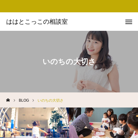
ははとこっこの相談室
ははとこっこの相談室
お問い合わせ
Instagram
Facebook
友だち追加
いのちの大切さ
思い・ミッション
プロフィール
BLOG
いのちの大切さ
実績
BLOG
講演依頼