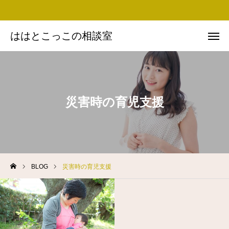
ははとこっこの相談室
ははとこっこの相談室
お問い合わせ
Instagram
Facebook
友だち追加
災害時の育児支援
思い・ミッション
プロフィール
BLOG
災害時の育児支援
実績
BLOG
講演依頼