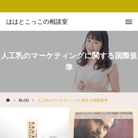
ははとこっこの相談室
ははとこっこの相談室
お問い合わせ
Instagram
人工乳のマーケティングに関する国際規
Facebook
友だち追加
準
思い・ミッション
プロフィール
BLOG
人工乳のマーケティングに関する国際規準
実績
BLOG
講演依頼